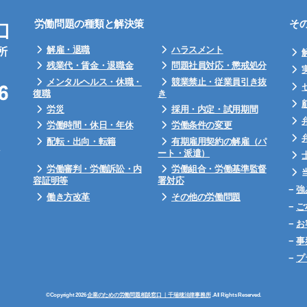
労働問題の種類と解決策
そ
解雇・退職
ハラスメント
残業代・賃金・退職金
問題社員対応・懲戒処分
メンタルヘルス・休職・
競業禁止・従業員引き抜
復職
き
労災
採用・内定・試用期間
労働時間・休日・年休
労働条件の変更
配転・出向・転籍
有期雇用契約の解雇（パ
ート・派遣）
労働審判・労働訴訟・内
労働組合・労働基準監督
容証明等
署対応
−
強
働き方改革
その他の労働問題
−
ご
−
お
−
事
−
プ
©Copyright 2026
企業のための労働問題相談窓口 ｜千瑞穂法律事務所
.All Rights Reserved.