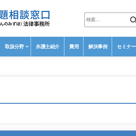
検
索:
取扱分野
弁護士紹介
費用
解決事例
セミナー