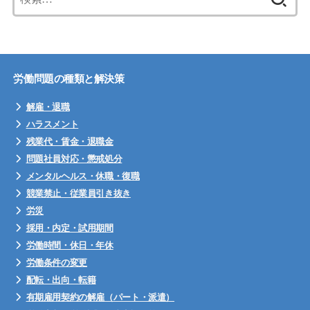
索:
労働問題の種類と解決策
解雇・退職
ハラスメント
残業代・賃金・退職金
問題社員対応・懲戒処分
メンタルヘルス・休職・復職
競業禁止・従業員引き抜き
労災
採用・内定・試用期間
労働時間・休日・年休
労働条件の変更
配転・出向・転籍
有期雇用契約の解雇（パート・派遣）