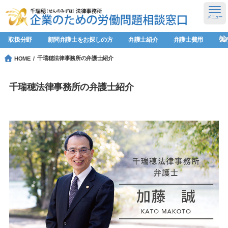
メニュー
取扱分野
顧問弁護士をお探しの方
弁護士紹介
弁護士費用
強
千瑞穂法律事務所の弁護士紹介
HOME
千瑞穂法律事務所の弁護士紹介