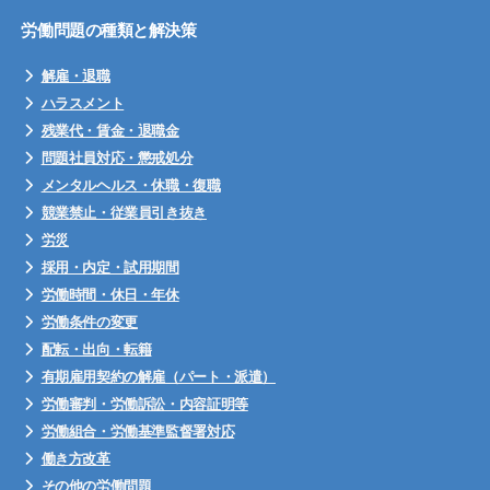
労働問題の種類と解決策
解雇・退職
ハラスメント
残業代・賃金・退職金
問題社員対応・懲戒処分
メンタルヘルス・休職・復職
競業禁止・従業員引き抜き
労災
採用・内定・試用期間
労働時間・休日・年休
労働条件の変更
配転・出向・転籍
有期雇用契約の解雇（パート・派遣）
労働審判・労働訴訟・内容証明等
労働組合・労働基準監督署対応
働き方改革
その他の労働問題