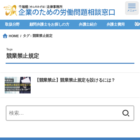
メニュー
取扱分野
顧問弁護士をお探しの方
弁護士紹介
弁護士費用
強
タグ : 競業禁止規定
HOME
競業禁止規定
【競業禁止】競業禁止規定を設けるには？
検
索: