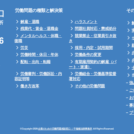
労働問題の種類と解決策
そ
解雇・退職
ハラスメント
残業代・賃金・退職金
問題社員対応・懲戒処分
メンタルヘルス・休職・
競業禁止・従業員引き抜
復職
き
労災
採用・内定・試用期間
労働時間・休日・年休
労働条件の変更
配転・出向・転籍
有期雇用契約の解雇（パ
ート・派遣）
労働審判・労働訴訟・内
労働組合・労働基準監督
容証明等
署対応
−
強
働き方改革
その他の労働問題
−
ご
−
お
−
事
−
プ
©Copyright 2026
企業のための労働問題相談窓口 ｜千瑞穂法律事務所
.All Rights Reserved.