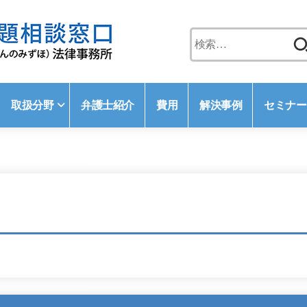
検
索:
取扱分野
弁護士紹介
費用
解決事例
セミナー