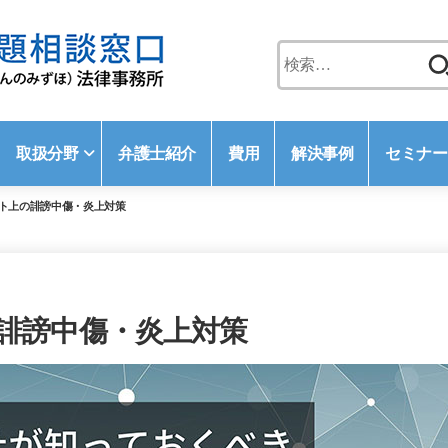
検
索:
取扱分野
弁護士紹介
費用
解決事例
セミナー
ト上の誹謗中傷・炎上対策
誹謗中傷・炎上対策