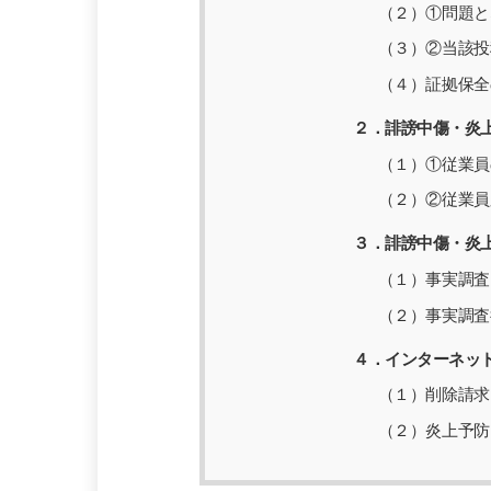
（２）①問題と
（３）②当該投
（４）証拠保全
２．誹謗中傷・炎
（１）①従業員
（２）②従業員
３．誹謗中傷・炎
（１）事実調査
（２）事実調査
４．インターネッ
（１）削除請求
（２）炎上予防