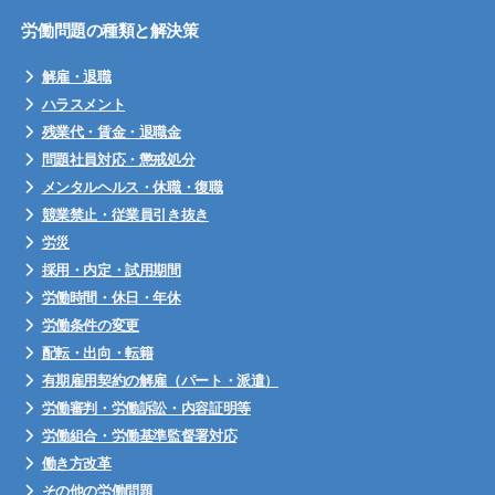
労働問題の種類と解決策
解雇・退職
ハラスメント
残業代・賃金・退職金
問題社員対応・懲戒処分
メンタルヘルス・休職・復職
競業禁止・従業員引き抜き
労災
採用・内定・試用期間
労働時間・休日・年休
労働条件の変更
配転・出向・転籍
有期雇用契約の解雇（パート・派遣）
労働審判・労働訴訟・内容証明等
労働組合・労働基準監督署対応
働き方改革
その他の労働問題