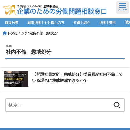
メニュー
取扱分野
顧問弁護士をお探しの方
弁護士紹介
弁護士費用
強
タグ : 社内不倫 懲戒処分
HOME
社内不倫 懲戒処分
【問題社員対応・懲戒処分】従業員が社内不倫して
いる場合に懲戒解雇できるか？
検
索: