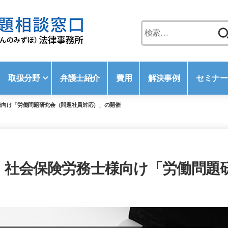
検
索:
取扱分野
弁護士紹介
費用
解決事例
セミナー
務士様向け「労働問題研究会（問題社員対応）」の開催
（水）社会保険労務士様向け「労働問