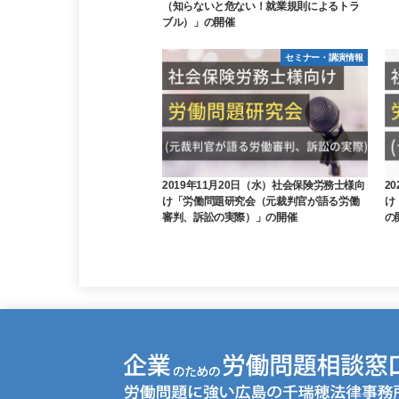
（知らないと危ない！就業規則によるトラ
ブル）」の開催
セミナー・講演情報
2019年11月20日（水）社会保険労務士様向
2
け「労働問題研究会（元裁判官が語る労働
け
審判、訴訟の実際）」の開催
の