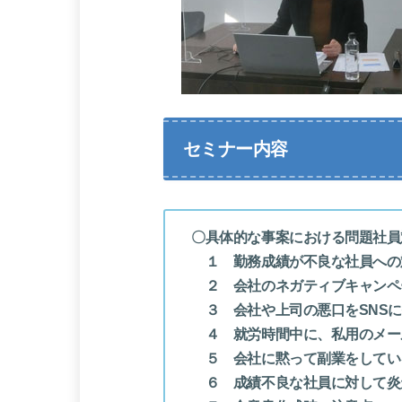
セミナー内容
〇具体的な事案における問題社員
１ 勤務成績が不良な社員への
２ 会社のネガティブキャンペ
３ 会社や上司の悪口をSNSに
４ 就労時間中に、私用のメー
５ 会社に黙って副業をしてい
６ 成績不良な社員に対して炎