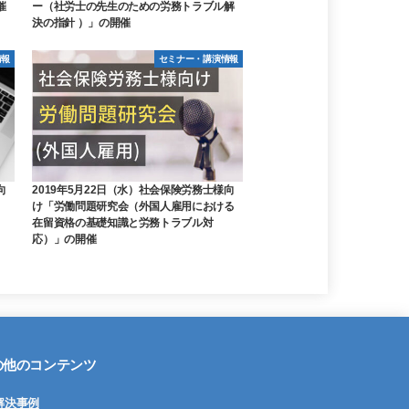
催
ー（社労士の先生のための労務トラブル解
決の指針 ）」の開催
情報
セミナー・講演情報
向
2019年5月22日（水）社会保険労務士様向
け「労働問題研究会（外国人雇用における
在留資格の基礎知識と労務トラブル対
応）」の開催
の他のコンテンツ
解決事例