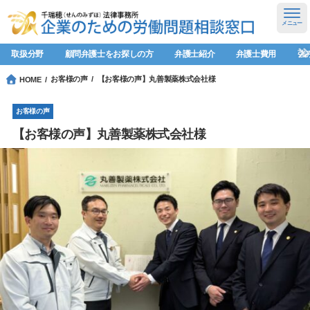
メニュー
取扱分野
顧問弁護士をお探しの方
弁護士紹介
弁護士費用
強
お客様の声
【お客様の声】丸善製薬株式会社様
HOME
お客様の声
【お客様の声】丸善製薬株式会社様