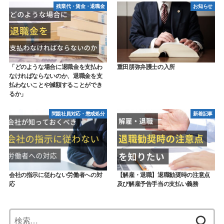
残業代・賃金・退職金
お知らせ
「どのような場合に退職金を支払わ
重田朋弥弁護士の入所
なければならないのか、退職金を支
払わないことや減額することができ
るか」
問題社員対応・懲戒処分
新着記事
会社の指示に従わない労働者への対
【解雇・退職】退職勧奨時の注意点
応
及び解雇予告手当の支払い義務
検