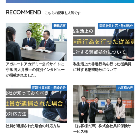
RECOMMEND
新着記事
問題社員対応・懲戒処分
アガルートアカデミー公式サイトに
私生活上の非違行為を行った従業員
守永 将大弁護士の特別インタビュー
に対する懲戒処分について
が掲載されました。
問題社員対応・懲戒処分
お客様の声
社員が逮捕された場合の対応方法
【お客様の声】株式会社共和保険サ
ービス様