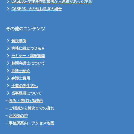
CASE05−労働基準監督署から連絡があった場合
CASE06−その他お急ぎの場合
その他のコンテンツ
解決事例
実務に役立つＱ＆Ａ
セミナー・講演情報
顧問弁護士について
弁護士紹介
弁護士費用
士業の先生方へ
当事務所について
−
強み・選ばれる理由
−
ご相談から解決までの流れ
−
お客様の声
−
事務所案内・アクセス地図