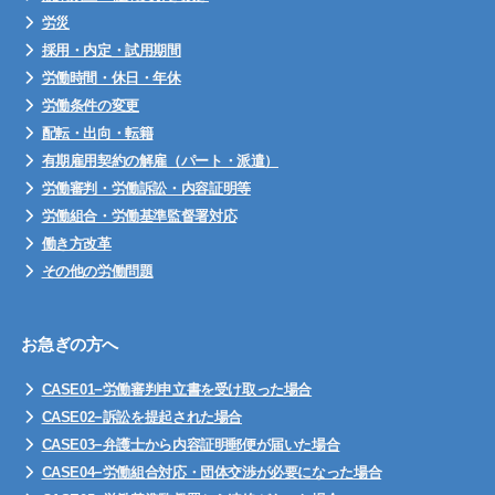
労災
採用・内定・試用期間
労働時間・休日・年休
労働条件の変更
配転・出向・転籍
有期雇用契約の解雇（パート・派遣）
労働審判・労働訴訟・内容証明等
労働組合・労働基準監督署対応
働き方改革
その他の労働問題
お急ぎの方へ
CASE01−労働審判申立書を受け取った場合
CASE02−訴訟を提起された場合
CASE03−弁護士から内容証明郵便が届いた場合
CASE04−労働組合対応・団体交渉が必要になった場合