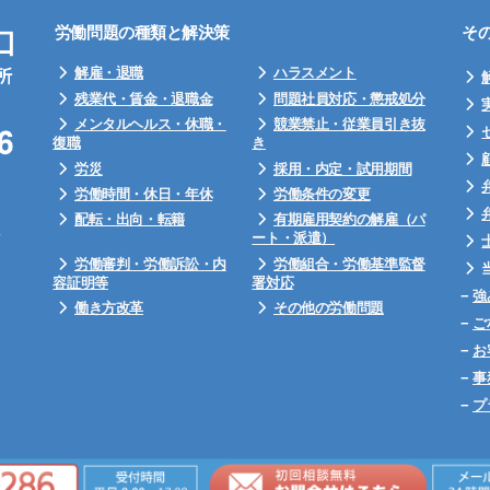
労働問題の種類と解決策
そ
解雇・退職
ハラスメント
残業代・賃金・退職金
問題社員対応・懲戒処分
メンタルヘルス・休職・
競業禁止・従業員引き抜
復職
き
労災
採用・内定・試用期間
労働時間・休日・年休
労働条件の変更
配転・出向・転籍
有期雇用契約の解雇（パ
ート・派遣）
労働審判・労働訴訟・内
労働組合・労働基準監督
容証明等
署対応
−
強
働き方改革
その他の労働問題
−
ご
−
お
−
事
−
プ
©Copyright 2026
企業のための労働問題相談窓口 ｜千瑞穂法律事務所
.All Rights Reserved.