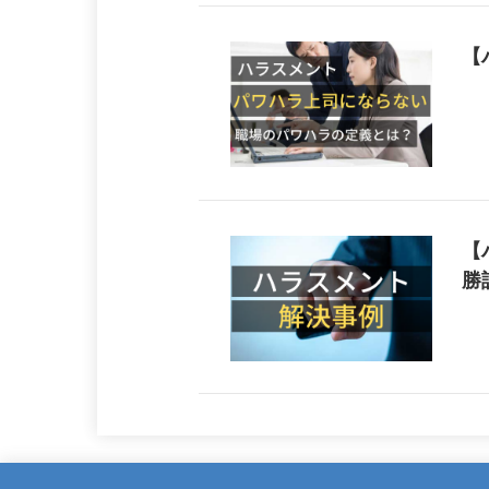
【
【
勝