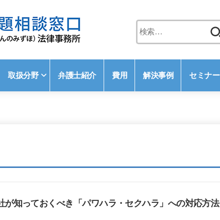
検
索:
取扱分野
弁護士紹介
費用
解決事例
セミナー
社が知っておくべき「パワハラ・セクハラ」への対応方法