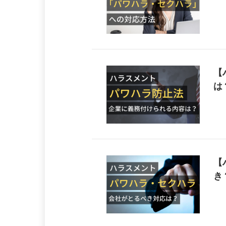
【
は
【
き